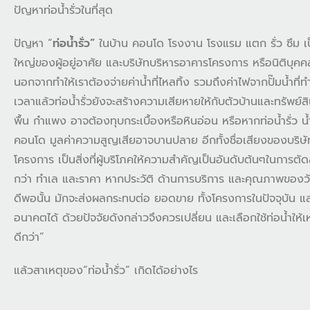
ปัญหาท่อน้ำรั่วในที่สุด
ปัญหา “
ท่อน้ำรั่ว”
ในบ้าน คอนโด โรงงาน โรงแรม แตก รั่ว ซึม เป
ใหญ่ของผู้อยู่อาศัย และบริษัทบริหารอาคารโครงการ หรือนิติบุคคล 
นอกจากทำให้เราต้องจ่ายค่าน้ำที่ไหลทิ้ง รวมถึงค่าไฟจากปั๊มน้ำที
เวลาแล้วท่อน้ำรั่วยังจะสร้างความเสียหายให้กับตัวบ้านและทรัพย์สิ
พื้น กำแพง อาจต้องทุบกระเบื้องหรือหินอ่อน หรือหากท่อน้ำรั่ว น
คอนโด มูลค่าความสูญเสียอาจบานปลาย อีกทั้งชื่อเสียงของบริษ
โครงการ เป็นสิ่งที่ผู้บริโภคให้ความสำคัญเป็นอันดับต้นๆในการตัดส
กว่า ทำเล และราคา หากประวัติ ด้านการบริการ และคุณภาพของวัสดุ
ดีพอนั้น มักจะส่งผลกระทบต่อ ยอดขาย ทั้งโครงการในปัจจุบัน 
อนาคตได้ ด้วยปัจจัยดังกล่าวจึงควรเปลี่ยน และเลือกใช้ท่อน้ำให้เหม
ดีกว่า”
แล้วสาเหตุของ“ท่อน้ำรั่ว” เกิดได้อย่างไร