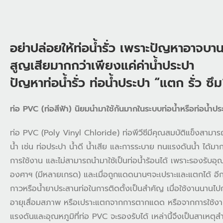
อย่าปล่อยให้ท่อน้ำรั่ว เพราะปัญหาอาจบ
สูญเสียมากกว่าเพียงแค่ค่าน้ำประปา
ปัญหาท่อน้ำรั่ว ท่อน้ำประปา “แตก รั่ว ซึม
ท่อ PVC (ท่อสีฟ้า) นิยมนำมาใช้กันมากในระบบท่อน้ำหรือท่อน้ำปร
ท่อ PVC (Poly Vinyl Chloride) ท่อพีวีซีมีคุณสมบัติแข็งสามาร
น้ำ เช่น ท่อประปา น้ำดี น้ำเสีย และการระบาย ทนแรงดันน้ำ ได้
การใช้งาน และไม่สามารถนำมาใช้เป็นท่อน้ำร้อนได้ เพราะรองรับอุ
องศาฯ (มีหลายเกรด) และเมื่อถูกแดดนานๆจะเปราะและแตกได้ อีกท
กาวหรือน้ำยาประสานท่อในการติดตั้งเป็นสำคัญ เมื่อใช้งานนานไปกา
อายุเสื่อมสภาพ หรือเปราะแตกจากการตากแดด หรือจากการใช้งา
แรงดันและอุณหภูมิที่ท่อ PVC จะรองรับได้ เหล่านี้จึงเป็นสาเหต