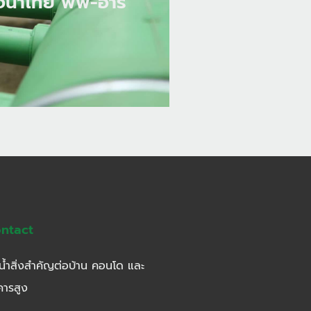
อน้ำไทย พีพี-อาร์
อน้ำไทย พีพี-อาร์
ntact
น้ำสิ่งสำคัญต่อบ้าน คอนโด และ
คารสูง