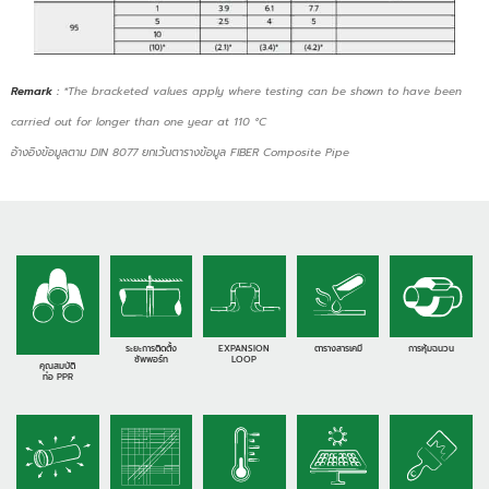
Remark
:
*The bracketed values apply where testing can be shown to have been
carried out for longer than one year at 110 °C
อ้างอิงข้อมูลตาม DIN 8077 ยกเว้นตารางข้อมูล FIBER Composite Pipe
ระยะการติดตั้ง
EXPANSION
ตารางสารเคมี
การหุ้มฉนวน
ซัพพอร์ท
LOOP
คุณสมบัติ
ท่อ PPR