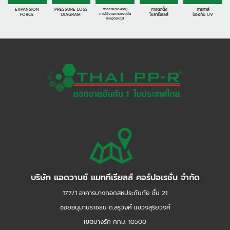
EXPANSION
PRESSURE LOSS
ตารางแสดงอายุ
การติดตั้ง
การทาสี
การใช้งานตามแรงดัน
FORCE
DIAGRAM
โซลาร์เซลส์
ป้องกัน UV
และอุณหภูมิ
บริษัท แอดวานซ์ แมททีเรียลส์ คอร์ปอเรชั่น จำกัด
177/1 อาคารบางกอกสหประกันภัย ชั้น 21
ซอยอนุมานราชธน ถ.สรุวงศ์ แขวงสุริยวงศ์
เขตบางรัก กทม. 10500