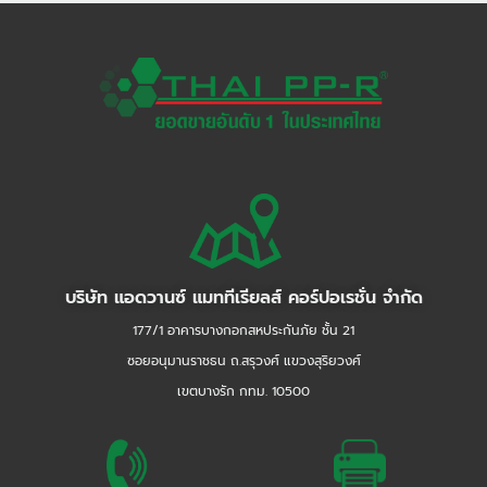
บริษัท แอดวานซ์ แมททีเรียลส์ คอร์ปอเรชั่น จำกัด
177/1 อาคารบางกอกสหประกันภัย ชั้น 21
ซอยอนุมานราชธน ถ.สรุวงศ์ แขวงสุริยวงศ์
เขตบางรัก กทม. 10500