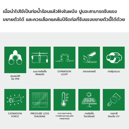
เมื่อนำไปใช้เป็นท่อน้ำร้อนแล้วฝังในผนัง ปูนจะสามารถรับแรง
ขยายตัวได้ และควรเลือกแคล้มป์รัดท่อที่รับแรงขยายตัวนี้ได้ด้วย
ระยะการติดตั้ง
EXPANSION
ตารางสารเคมี
การหุ้มฉนวน
ซัพพอร์ท
LOOP
คุณสมบัติ
ท่อ PPR
EXPANSION
PRESSURE LOSS
ตารางแสดงอายุ
การติดตั้ง
การทาสี
การใช้งานตามแรงดัน
FORCE
DIAGRAM
โซลาร์เซลส์
ป้องกัน UV
และอุณหภูมิ