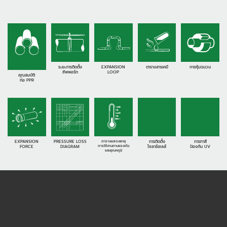
ระยะการติดตั้ง
EXPANSION
ตารางสารเคมี
การหุ้มฉนวน
ซัพพอร์ท
LOOP
คุณสมบัติ
ท่อ PPR
EXPANSION
PRESSURE LOSS
ตารางแสดงอายุ
การติดตั้ง
การทาสี
การใช้งานตามแรงดัน
FORCE
DIAGRAM
โซลาร์เซลส์
ป้องกัน UV
และอุณหภูมิ