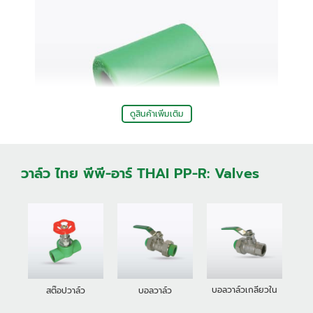
ดูสินค้าเพิ่มเติม
วาล์ว ไทย พีพี-อาร์ THAI PP-R: Valves
ข้อต่อตรง
บอลวาล์วเกลียวใน
สต๊อปวาล์ว
บอลวาล์ว