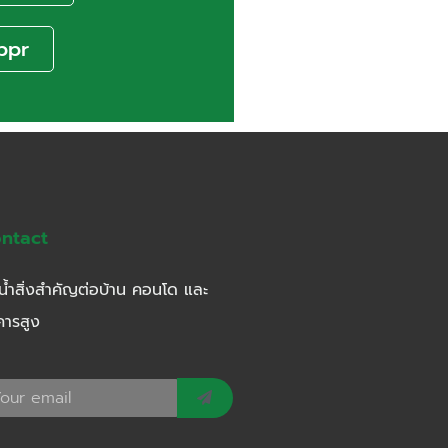
ppr
ntact
น้ำสิ่งสำคัญต่อบ้าน คอนโด และ
คารสูง