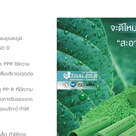
ละอุณหภูมิ
50
ปี
่อ
PPR
ใช้ความ
วซึมบริเวณจุดต่อ
ดุ
PP-R
ที่มีความ
้รับการรับรองจาก
อเมริกา) ทำให้
หล็ก ทำให้การ