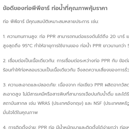
ข้อดีของท่อพีพีอาร์ ท่อน้ำที่คุณภาพคุ้มราคา
ท่อ พีพีอาร์ มีคุณสมบัติเหมาะสมหลายประการ เช่น:
1.
ความทนทานสูง: ท่อ
PPR
สามารถทนต่อแรงดันได้ถึง
20
บาร์ แ
สูงสุดถึง
95°C
ทำให้อายุการใช้งานของ ท่อน้ำ
PPR
ยาวนานกว่า
2.
เชื่อมต่อเป็นเนื้อเดียวกัน: การเชื่อมต่อระหว่างท่อ
PPR
กับ ข้อต
ร้อนทำให้ท่อหลอมรวมเป็นเนื้อเดียวกัน จึงลดความเสี่ยงของการรั่
3.
ความสะอาดและปลอดภัย: เนื่องจาก ท่อเขียว
PPR
ผลิตจากวัส
สะอาดสูง ไม่มีสารเคมีหรือสารพิษที่สามารถเจือปนกับน้ำดื่ม และได
สถาบันสากล เช่น
WRAS (
ประเทศอังกฤษ) และ
NSF (
ประเทศสหรัฐ
มั่นใจได้ในคุณภาพ
4.
การติดตั้งง่าย:
PPR
ท่อ มีน้ำหนักเบาและติดตั้งได้ง่ายกว่า ท่อเ