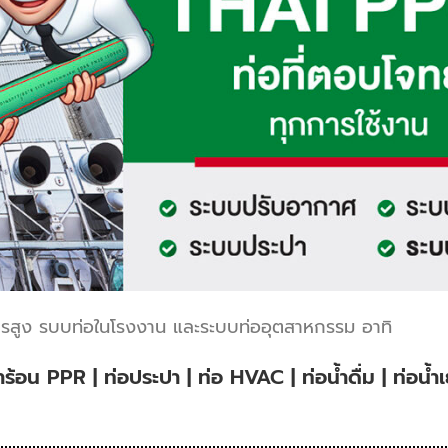
รสูง รบบท่อในโรงงาน และระบบท่ออุตสาหกรรม อาทิ
ำร้อน PPR | ท่อประปา | ท่อ HVAC | ท่อน้ำดื่ม | ท่อน้ำเ