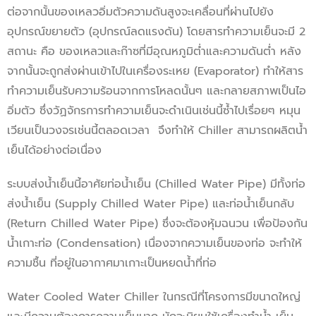
ต่อจากนั้นของเหลวอิ่มตัวความดันสูงจะเคลื่อนที่ผ่านไปยัง
อุปกรณ์ขยายตัว (อุปกรณ์ลดแรงดัน) โดยสารทำความเย็นจะมี 2
สถานะ คือ ของเหลวและก๊าซที่มีอุณหภูมิต่ำและความดันต่ำ หลัง
จากนั้นจะถูกส่งผ่านเข้าไปในเครื่องระเหย (Evaporator) ทำให้สาร
ทำความเย็นรับความร้อนจากการโหลดนั้นๆ และกลายสภาพเป็นไอ
อิ่มตัว ซึ่งวัฏจักรการทำความเย็นจะดำเนินเช่นนี้ซ้ำไปเรื่อยๆ หมุน
เวียนเป็นวงจรเช่นนี้ตลอดเวลา จึงทำให้ Chiller สามารถผลิตน้ำ
เย็นได้อย่างต่อเนื่อง
ระบบส่งน้ำเย็นนี้อาศัยท่อน้ำเย็น (Chilled Water Pipe) มีทั้งท่อ
ส่งน้ำเย็น (Supply Chilled Water Pipe) และท่อน้ำเย็นกลับ
(Return Chilled Water Pipe) ซึ่งจะต้องหุ้มฉนวน เพื่อป้องกัน
น้ำเกาะท่อ (Condensation) เนื่องจากความเย็นของท่อ จะทำให้
ความชื้น ที่อยู่ในอากาศมาเกาะเป็นหยดน้ำที่ท่อ
Water Cooled Water Chiller ในกรณีที่โครงการมีขนาดใหญ่