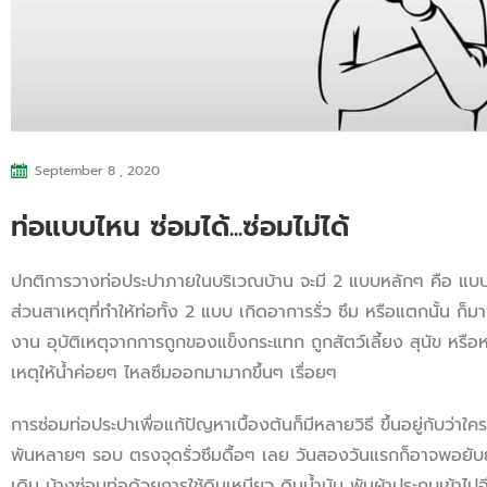
September 8 , 2020
ท่อแบบไหน ซ่อมได้...ซ่อมไม่ได้
ปกติการวางท่อประปาภายในบริเวณบ้าน จะมี 2 แบบหลักๆ คือ แบบฝ
ส่วนสาเหตุที่ทำให้ท่อทั้ง 2 แบบ เกิดอาการรั่ว ซึม หรือแตกนั้น ก
งาน อุบัติเหตุจากการถูกของแข็งกระแทก ถูกสัตว์เลี้ยง สุนัข หรือหนู
เหตุให้น้ำค่อยๆ ไหลซึมออกมามากขึ้นๆ เรื่อยๆ
การซ่อมท่อประปาเพื่อแก้ปัญหาเบื้องต้นก็มีหลายวิธี ขึ้นอยู่กับว
พันหลายๆ รอบ ตรงจุดรั่วซึมดื้อๆ เลย วันสองวันแรกก็อาจพอยับยั้ง
เดิม บ้างซ่อมท่อด้วยการใช้ดินเหนียว ดินน้ำมัน พันผ้าประกบเข้าไ