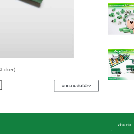
ticker)
บทความถัดไป>>
อ่านต่อ