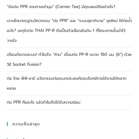
“ข้อต่อ PPR สามทางเข้ามุม” (Corner Tee) มีคุณสมบัติอย่างไร?
เจาะลึกมาตรฐานวิศวกรรม “ท่อ PPR” และ “ระบบสุขาภิบาล” ยุคใหม่ ใช้ท่อน้ำ
อะไร? เหตุใดท่อ THAI PP-R ถึงเป็นตัวเลือกอันดับ 1 ที่โครงการชั้นนำไว้
วางใจ
เตือนภัยงานระบบ! ทำไมจึง “ห้าม” เชื่อมท่อ PP-R ขนาด 160 มม. (6”) ด้วย
วิธี Socket Fusion?
ท่อ ไทย พีพี-อาร์ นวัตกรรมท่ออเนกประสงค์ตอบโจทย์การใช้งานได้หลาก
หลาย
ท่อ PPR คืออะไร แล้วทำไมถึงได้รับความนิยม
ความเห็นล่าสุด